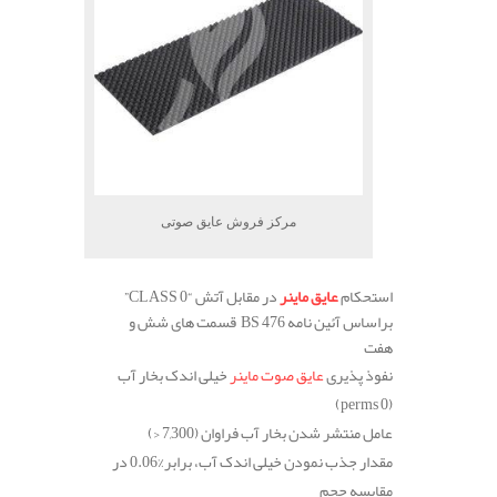
مرکز فروش عایق صوتی
استحکام
عایق ماینر
در مقابل آتش
“CLASS 0”
براساس آئین نامه
BS 476
قسمت های شش و
هفت
نفوذ پذیری
عایق صوت ماینر
خیلی اندک بخار آب
(perms 0)
عامل منتشر شدن بخار آب فراوان
(7,300 <)
مقدار جذب نمودن خیلی اندک آب، برابر
%0.06
در
مقایسه حجم