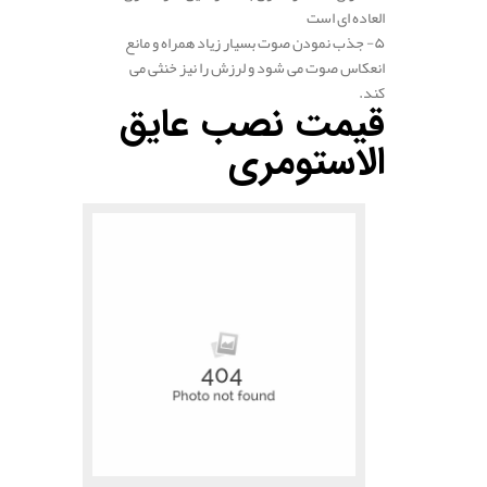
العاده ای است
۵- جذب نمودن صوت بسیار زیاد همراه و مانع
انعکاس صوت می شود و لرزش را نیز خنثی می
کند.
قیمت نصب عایق
الاستومری