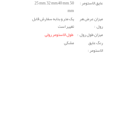
عایق الاستومر :
25 mm, 32 mm,40 mm, 50
mm
میزان عرض هر
یک متر و بنابه سفارش قابل
رول :
تغییر است
میزان طول رول :
طول الاستومر رولی
رنگ عایق
مشکی
الاستومر :