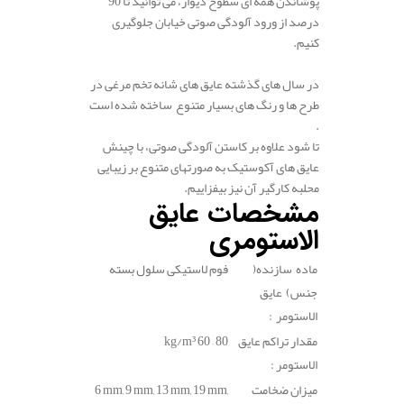
پوشاندن همه ای سطوح دیوار، می توانید تا 90
درصد از ورود آلودگی صوتی خیابان جلوگیری
کنیم.
.
در سال های گذشته عایق های شانه تخم مرغی در
طرح ها و رنگ های بسیار متنوع ساخته شده است
.
تا شود علاوه بر کاستن آلودگی صوتی، با چینش
عایق های آکوستیک به صورتهای متنوع بر زیبایی
محلبه کارگیر آن نیز بیفزاییم.
مشخصات عایق
الاستومری
ماده سازنده(
فوم لاستیکی سلول بسته
جنس) عایق
الاستومر :
مقدار تراکم عایق
60 – 80
kg/m³
الاستومر :
میزان ضخامت
6 mm, 9 mm, 13 mm, 19 mm,