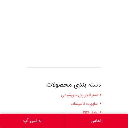
دسته
بندی محصولات
استراکچر پنل خورشیدی
ساپورت تاسیسات
عایق xps
تماس
واتس آپ
عایق الاستومری