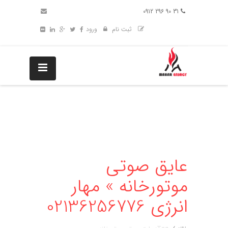
31 90 296 0912
ثبت نام
ورود
عایق صوتی
موتورخانه » مهار
انرژی 02136256776