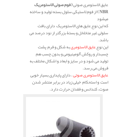
عایق الاستومری صوتی
( فوم صوتی الاستومریک
NBR
)
از فوم لاستیکی سلول بسته تولید و ساخته
میشود
که این نوع عایق های الاستومریک دارای بافت
سلولی غیر متخلخل و بستۀ بزرگتر از نود درصد می
باشد.
این نوع
عایق الاستومری
به شکل و فرم پشت
چسبدار و روکش آلومینیومی و بدون چسب هم
تولید می شود و در سایز و ابعاد و اشکال مختلف به
فروش می رسد.
عایق الاستومری صوتی
، دارای پایداری بسیار خوبی
است و استحکام خیلی زیاد در برابر منتشر شدن
صوت، کندانس و فقدان حرارت دارد.