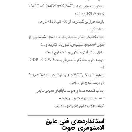
محدوده دمایی زیاد
(λ24˚ C = 0.044 W/mK; λ47˚
C = 0.036 W/mK)
بازده حرارتی گسترده از 60- الی 120+ درجه
سانتیگراد
استحکام در مقابل بسیاری از ماده های شیمیایی، از
قبیل (سدیم، سیلیس، فلورید، کلرید و …)
عایق ماینر آنتی باکتری و ضد قارچ است
دوستدار و سازگار با محیط زیست
ODP = 0 , GWP
<4
سطوح آلودگی
VOC
خیلی کم، کمتر از
7µg/m3/hr
در بیست و چهار ساعت
جذب کننده صدا و صوت عایقهای صوتی ماینر
نصب نمودن راحت و کم هزینه
قیمت خوب عایق های صوت ماینر
استانداردهای فنی عایق
الاستومری صوت