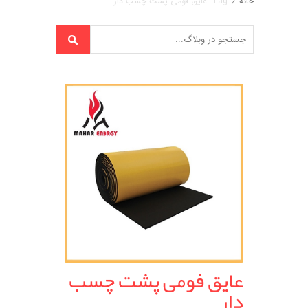
خانه
/
Tag: عایق فومی پشت چسب دار
عایق فومی پشت چسب
دار