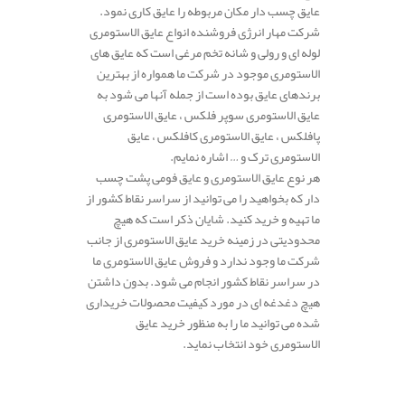
عایق چسب دار مکان مربوطه را عایق کاری نمود.
شرکت مهار انرژی فروشنده انواع عایق الاستومری
لوله ای و رولی و شانه تخم مرغی است که عایق های
الاستومری موجود در شرکت ما همواره از بهترین
برندهای عایق بوده است از جمله آنها می شود به
عایق الاستومری سوپر فلکس ، عایق الاستومری
پافلکس ، عایق الاستومری کافلکس ، عایق
الاستومری ترک و … اشاره نمایم.
هر نوع عایق الاستومری و عایق فومی پشت چسب
دار که بخواهید را می توانید از سراسر نقاط کشور از
ما تهیه و خرید کنید. شایان ذکر است که هیچ
محدودیتی در زمینه خرید عایق الاستومری از جانب
شرکت ما وجود ندارد و فروش عایق الاستومری ما
در سراسر نقاط کشور انجام می شود. بدون داشتن
هیچ دغدغه ای در مورد کیفیت محصولات خریداری
شده می توانید ما را به منظور خرید عایق
الاستومری خود انتخاب نماید.