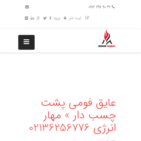
31 90 296 0912
ثبت نام
ورود
عایق فومی پشت
چسب دار » مهار
انرژی 02136256776