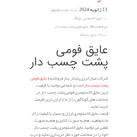
13 ژانویه 2024
توسط:
شازده کوچولو
,
در:
عایق الاستومری
وبلاگ
برچسب ها:
عایق فومی پشت چسب دار
دیدگاه:
بدون دیدگاه
عایق فومی
پشت چسب دار
شرکت مهار انرژی پایدار ساز فروشنده
عایق فومی
پشت چسب دار
است و شما می توانید با کیفیت
ترین عایق الاستومری فومی پشت چسب دار در
ضخامت های گوناگون را از ما با ارازن ترین قیمت
خرید نماید.
قیمت عایق الاستومری ارزان و بسیار با کیفیت را از
ما بخواهید، هم به صورت آنلاین و هم به صورت
تلفنی می توانید عایق الاستومری پشت چسب دار
خود را در ضخامت مورد نظر خریداری نماید و درب