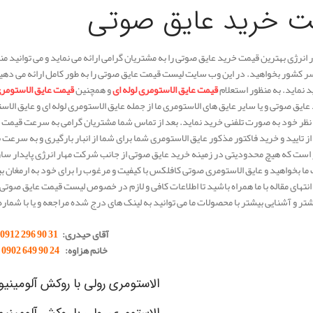
ت خرید عایق صوتی​
انرژی بهترین قیمت خرید عایق صوتی را به مشتریان گرامی ارائه می نماید و می توانید م
ر کشور بخواهید. در این وب سایت لیست قیمت عایق صوتی را به طور کامل ارائه می دهیم
د نماید. به منظور استعلام
قیمت عایق الاستومری لوله ای
و همچنین
قیمت عایق الاستومری
ایق صوتی و یا سایر عایق های الاستومری ما از جمله عایق الاستومری لوله ای و عایق الاس
نظر خود به صورت تلفنی خرید نماید. بعد از تماس شما مشتریان گرامی به سرعت قیمت
از تایید و خرید فاکتور مذکور عایق الاستومری شما برای شما از انبار بارگیری و به سر
است که هیچ محدودیتی در زمینه خرید عایق صوتی از جانب شرکت مهار انرژی پایدار ساز
 ما بخواهید و عایق الاستومری صوتی کافلکس با کیفیت و مرغوب را برای خود به ارمغان بی
ا انتهای مقاله با ما همراه باشید تا اطلاعات کافی و لازم در خصوص لیست قیمت عایق صوتی
شتر و آشنایی بیشتر با محصولات ما می توانید به لینک های درج شده مراجعه و یا با شما
آقای حیدری:
31 90 296 0912
خانم هزاوه:
24 90 649 0902
الاستومری رولی با روکش آلومینیوم FLEX
الاستومری رولی با روکش آلومینیوم -flex