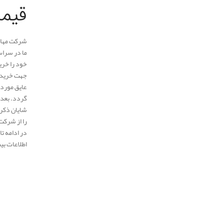
قیم
شرکت مهار 
ما در سراس
خود را خری
جهت خرید ع
عایق مورد 
گردد. بعد 
شایان ذکر 
را از شرکت
در ادامه ت
اطلاعات بی
.
.