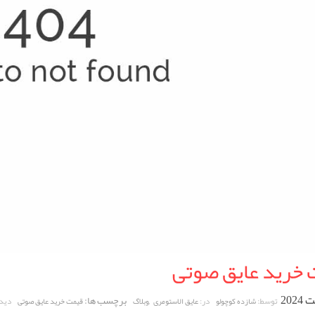
 خرید عایق صوتی
,
برچسب ها:
توسط:
در:
دیدگ
شازده کوچولو
عایق الاستومری
وبلاگ
قیمت خرید عایق صوتی