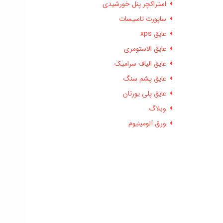
استراکچر پنل خورشیدی
ساپورت تاسیسات
عایق xps
عایق الاستومری
عایق الیاف سرامیک
عایق پشم سنگ
عایق پلی یورتان
وبلاگ
ورق آلومینیوم