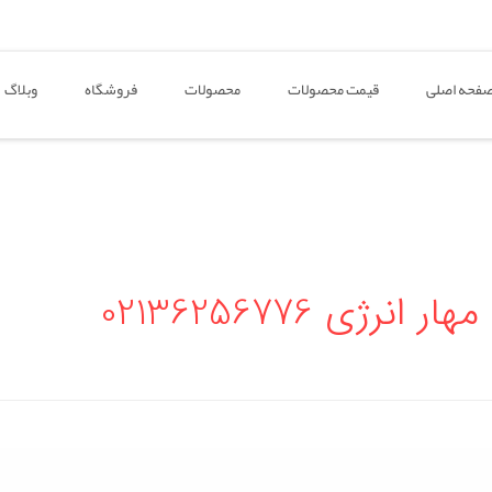
فحه اصلی
قیمت محصولات
محصولات
فروشگاه
وبلاگ
ی 02136256776