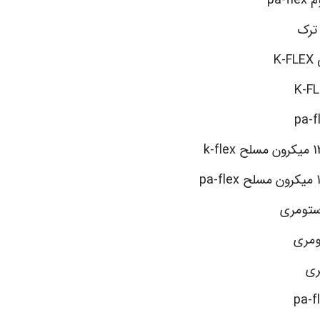
 ترک
K
استومری
ومری
ری