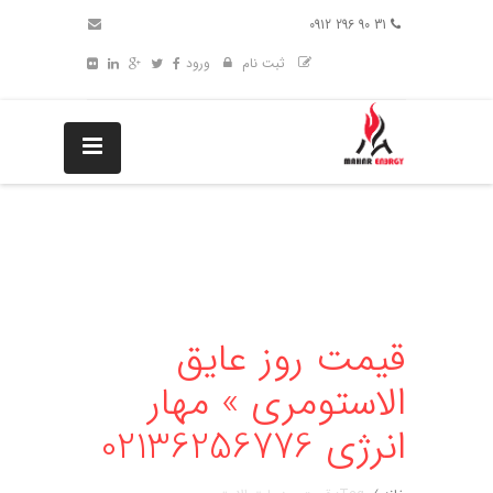
31 90 296 0912
ثبت نام
ورود
قیمت روز عایق
الاستومری » مهار
انرژی 02136256776