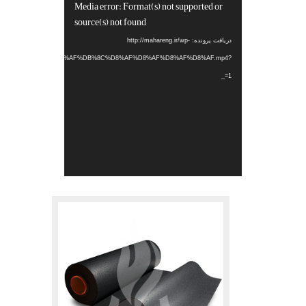
Media error: Format(s) not supported or
نمایشگر
source(s) not found
ویدیو
دریافت پرونده: http://mahareng.ir/wp-
ads/2022/05/%D8%AC%D8%AF%DB%8C%D8%AF%D8%AF%D8%AF%D8%AF.mp4?
_=1
.