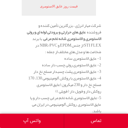
قیمت روز عایق الاستومری
شرکت مهار انرژی ، بزرگترین تأمین کننده و
فروشنده
عایق های حرارتی و برودتی لوله ای و رولی
الاستومری و الاستومری شانه تخم مرغی
با برند
STI FLEX از جنس EPDM و NBR/PVC در
ضخامت ها و مدل های مختلف از جمله :
1- عایق الاستومری ساده
2- عایق الاستومری رولی چسب دار ساده
3- عایق الاستومری پشت چسبدار مسلح نخ دار
4- عایق الاستومری با روکش آلومینیومی 130، 170
مسلح نخ دار و 230 میکرون (عایق الاستومری
روکش دار و فویل دار ( فویلی ))
5-عایق الاستومری شانه تخم مرغی چسب دار و یا
عایق الاستومری روکش آلومینیومی در ایران می
باشد.
تماس
واتس آپ