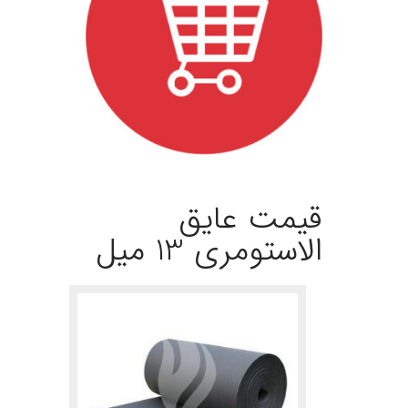
.
قیمت عایق
الاستومری 13 میل