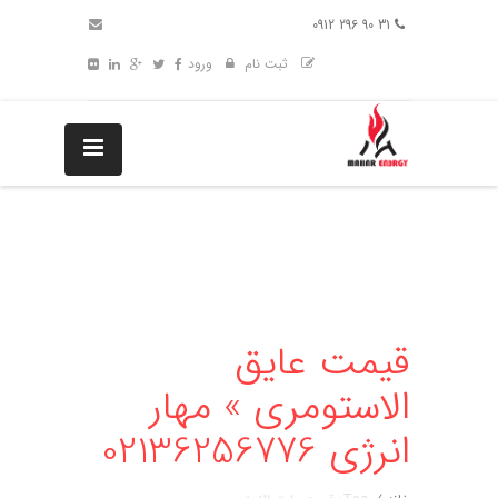
31 90 296 0912
ثبت نام
ورود
قیمت عایق
الاستومری » مهار
انرژی 02136256776