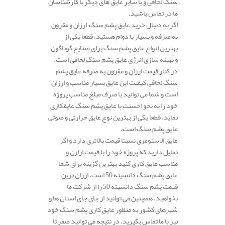
سنگ لحافی و یا سایر عایق های دیگر با کارشناسان
ما در تماس باشید.
اگر به دنبال خرید عایق پشم سنگ ارزان و مقرون
به صرفه و بسیار با دوام هستید، قطعا یکی از
بهترین انواع عایق پشم سنگ برای صنایع گوناگون
و بهینه سازی انرژی عایق پشم سنگ لحافی است.
در کنار قیمت ارزان و مقرون به صرفه عایق پشم
سنگ لحافی کیفیت این عایق بسیار مناسب و ارزان
است و شما می توانید با صرف مبلغ مناسب پروژه
خود را به نحو احسنت با عایق پشم سنگ عایقکاری
نماید. قطعا یکی از بهترین نوع عایق حرارتی و صوتی
عایق پشم سنگ است.
عایق الاستومری نسبتا قیمت بالاتری دارد و اگر
تمایل دارید که پروژه خود را با قیمت ارازن و
مناسب عایق کاری کنید بهترین گزینه برای شما
عایق پشم سنگ دانسیته 50 است. ارزان ترین
قیمت پشم سنگ دانسیته 50 را از شرکت ما
بخواهید. همچنین می توانید از جای جای استان ها و
شهرهای کشور به منظور عایق کاری پشم سنگ خود
نیز با ما تماس بگیرید. در نتیجه می توانید صفر تا