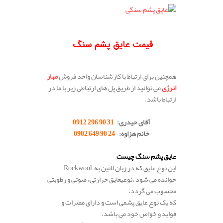
قیمت عایق پشم سنگ
همچنین برای ارتباط با کارشناسان واحد فروش
مهار
انرژی
می توانید از طریق پل های ارتباطی زیر با ما در
ارتباط باشد.
آقای حیدری:
31 90 296 0912
خانم هزاوه:
24 90 649 0902
.
عایق پشم سنگ چیست
این نوع عایق که در زبان لاتین به
Rockwool
خوانده می شود ،نوعی
عایق حرارتی، صوتی و رطوبتی
محسوب می گردد.
که یک نوع عایق پشمی است و دارای مضرات و
فواید و خواص خود می باشد.