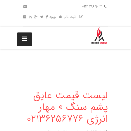
31 90 296 0912
ثبت نام
ورود
لیست قیمت عایق
پشم سنگ » مهار
انرژی 02136256776