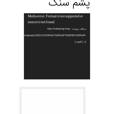
پشم سنگ
Media error: Format(s) not supported or
نمایشگر
source(s) not found
ویدیو
دریافت پرونده: http://mahareng.ir/wp-
content/uploads/2022/12/%D8%AC%D8%AF%DB%8C%D8%AF-
1.mp4?_=1
.