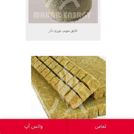
عایق پتویی توری دار
.
تماس
واتس آپ