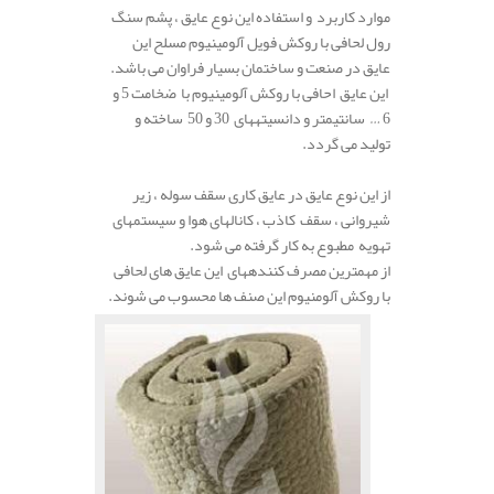
موارد کاربرد و استفاده این نوع عایق ، پشم سنگ
رول لحافی با روکش فویل آلومینیوم مسلح
این
عایق
در
صنعت
و
ساختمان بسیار فراوان می باشد.
این
عایق احافی با روکش آلومینیوم
با
ضخامت
5 و
6 …
سانتیمتر
و
دانسیته
های
30
و
50 ساخته و
تولید می گردد.
.
از این نوع عایق در عایق
کاری
سقف
سوله ،
زیر
شیروانی ،
سقف
کاذب ،
کانال
های
هوا
و
سیستم
های
تهویه
مطبوع به کار گرفته می شود.
از
مهمترین
مصرف
کننده
های این عایق های لحافی
با روکش آلومنیوم این صنف ها محسوب می شوند.