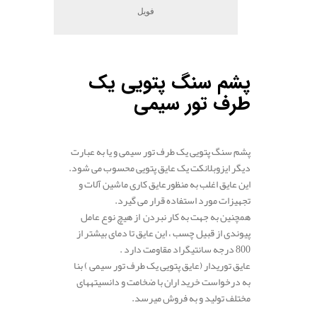
فویل
پشم
سنگ
پتویی
یک
طرف
تور
سیمی
پشم سنگ پتویی یک طرف تور سیمی و یا به عبارت
دیگر ایزوبلانکت یک عایق پتویی محسوب می شود.
این
عایق
اغلب به منظور
عایق
کاری
ماشین
آلات
و
تجهیزات مورد استفاده قرار می گیرد.
همچنین به
جهت
به کار نبردن
از
هیچ
نوع
عامل
پیوندی
از قبیل
چسب ،
این
عایق
تا
دمای
بیشتر
از
800
درجه
سانتیگراد
مقاومت
دارد
.
عایق
توری
دار (عایق پتویی یک طرف تور سیمی )
بنا
به
درخواست
خرید اران
با
ضخامت
و
دانسیته
های
مختلف
تولید
و به فروش میرسد.
.