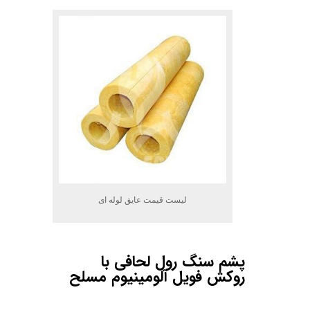
لیست قیمت عایق لوله ای
پشم
سنگ
رول
لحافی
با
روکش
فویل
آلومینیوم
مسلح