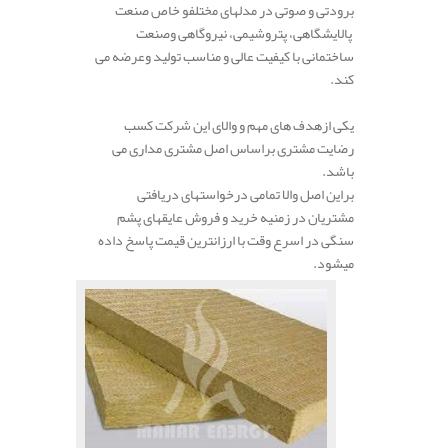
برودتی
و
صوتی
در
مدل
های
مختلفو خاص صنعت
پالایشگاهی،
پتروشیمی،
نیروگاهی
وصنعت
ساختمانی
با
کیفیت
عالی و مناسب
تولید
و
عرضه
می
کند.
.
یکی
ازهدف های
مهم و والای
این
شرکت
کسب
رضایت
مشتری
براساس
اصل
مشتری
مداری می
باشد.
براین اصل والا تمامی
درخواست
های
دریافتی
مشتریان در زمنیه خرید و فروش عایقهای پشم
سنگی
در
اسرع
وقت
با ارزانترین
قیمت
پاسخ
داده
می
شود.