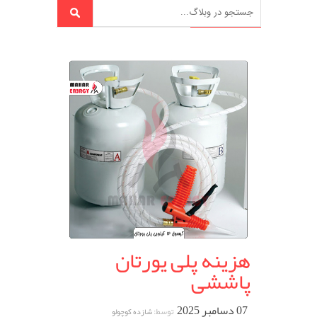
هزینه پلی یورتان
پاششی
07 دسامبر 2025
توسط:
شازده کوچولو