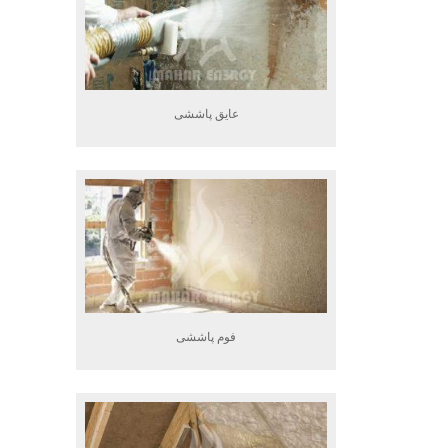
عایق پاششی
فوم پاششی