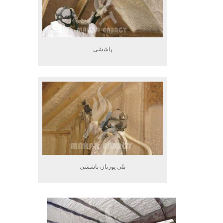
پاششی
پلی یورتان پاششی