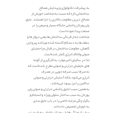
به پیشرفت تکنولوژی و پیدایش مصالح
ساختمانی تازه که نسبت به ضخامت خویش از
مصالح دیرین،مقاومت بالاتری را دارا ‌هستند. عایق
پلی یورتان پاششی جایگاه بسیار وسیعی را در
صنعت پیدا نموده است.
ضخامت جدار فرنگی ساختمان ها یعنی دیوار ها و
سقف ها به دستکم کاسته شده میباشد پیرو این
کاهش، مقاومت ساختمان در قبال مزاحمتهای
صوتی واتلاف انرژی کمتر شده‌است.
لذا در سالهای اخیرموارد به کارگیری از گونه
های عایقهای حرارتی و صوتی مطرح شد‌ه‌است که
نه صرفا سبب صرفه جویی در مصرف
انرژی می‌شود بلکه آسایش حرارتی و صوتی
ساکنین را نیز بهبود می‌بخشد.
به همین سبب اعایق پاششی حرارتی و صوتی پلی
یورتان به سبب ساختار سلولی ویژه و انسجام و
یکپارچگی مرتبه خاصی را در باب عایق بندی
به خویش تخصیص داده اند.
برخی از ویژگی ها پلی یورتان پاششی به شرح زیر