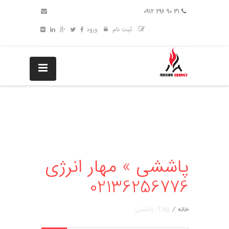
31 90 296 0912
ثبت نام
ورود
پاششی » مهار انرژی
02136256776
خانه
/
Tag: پاششی