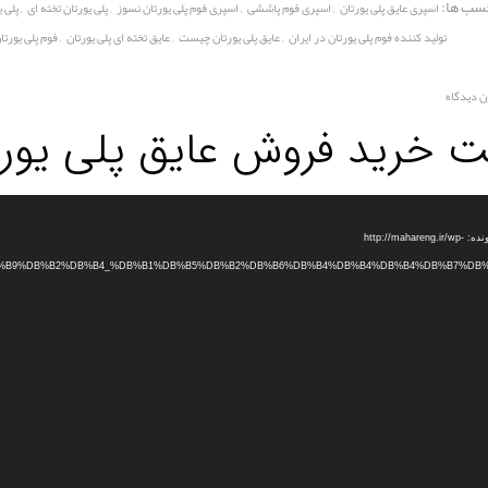
سب ها:
,
,
,
,
اسپری عایق پلی یورتان
اسپری فوم پاششی
اسپری فوم پلی یورتان نسوز
پلی یورتان تخته ای
پلی 
,
,
,
تولید کننده فوم پلی یورتان در ایران
عایق پلی یورتان چیست
عایق تخته ای پلی یورتان
فوم پلی یورتا
ن دیدگاه
ت خرید فروش عایق پلی یورت
دریافت پرونده: http://mahareng.ir/wp-
B0%DB%B9%DB%B2%DB%B4_%DB%B1%DB%B5%DB%B2%DB%B6%DB%B4%DB%B4%DB%B4%DB%B7%DB%