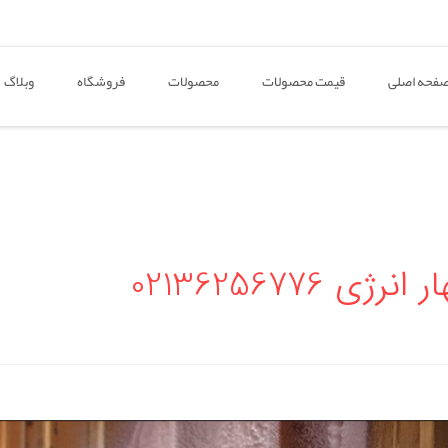
فحه اصلی
قیمت محصولات
محصولات
فروشگاه
وبلاگ
0213625677