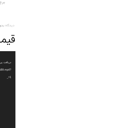
برچ
دیدگاه:
بدو
قیم
نمایشگر
ویدیو
B9.mp4?
_=1