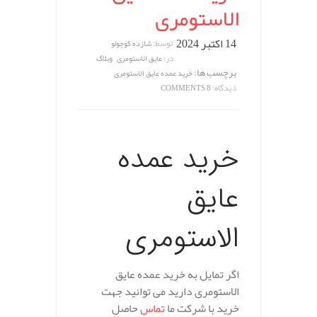
الاستومری
14 اکتبر 2024
توسط:
شازده کوچولو
,
در:
عایق الاستومری
وبلاگ
برچسب ها:
خرید عمده عایق الاستومری
دیدگاه:
8 COMMENTS
خرید عمده
عایق
الاستومری
اگر تمایل به خرید عمده عایق
الاستومری دارید می توانید جهت
خرید با شرکت ما
تماس
حاصل