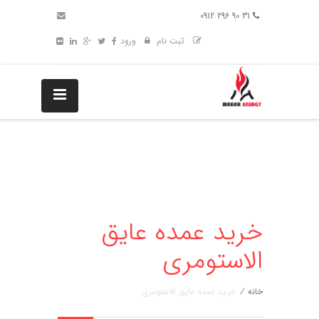
31 90 296 0912
ثبت نام
ورود
خرید عمده عایق
الاستومری
خانه
/
خرید عمده عایق الاستومری