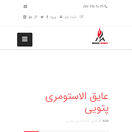
31 90 296 0912
ثبت نام
ورود
عایق الاستومری
پتویی
خانه
/
عایق الاستومری پتویی