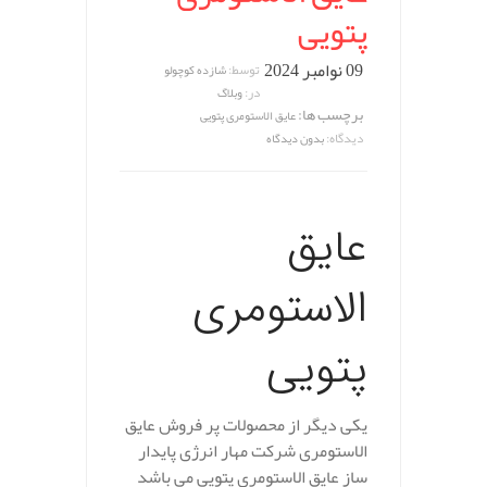
پتویی
09 نوامبر 2024
توسط:
شازده کوچولو
در:
وبلاگ
برچسب ها:
عایق الاستومری پتویی
دیدگاه:
بدون دیدگاه
عایق
الاستومری
پتویی
یکی دیگر از محصولات پر فروش عایق
الاستومری شرکت مهار انرژی پایدار
ساز عایق الاستومری پتویی می باشد