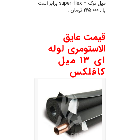
میل ترک – super-flex برابر است
با : 225.000 تومان .
قیمت عایق
الاستومری
لوله
ای
۱۳ میل
کافلکس