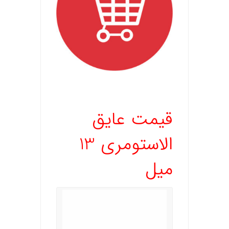
.
قیمت عایق
الاستومری 13
میل