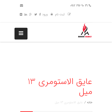
31 90 296 0912
ثبت نام
ورود
عایق الاستومری 13
میل
خانه
/
عایق الاستومری 13 میل