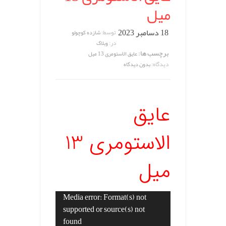
میل
18 دسامبر 2023
توسط:
شازده کوچولو
در:
وبلاگ
برچسب ها:
عایق الاستومری 13 میل
دیدگاه:
بدون دیدگاه
عایق
الاستومری 13
میل
Media error: Format(s) not
نمایشگر
supported or source(s) not
ویدیو
found