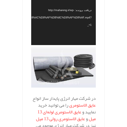
دریافت پرونده: http://mahareng.ir/wp-
ontent/uploads/2022/12/%D8%AC%D8%AF%DB%8C%D8%AF%D8%AF.mp4?
_=1
در شرکت مهار انرژی پایدار ساز انواع
عایق الاستومری
را می توانید خرید
نمایید و
عایق الاستومری لوله‌ای 13
میل
و
عایق الاستومری رولی 13 میل
نیز در شرکت مهار انرژی موجود می