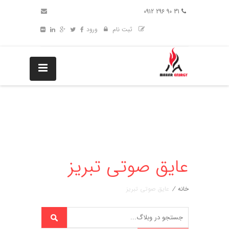
31 90 296 0912
ثبت نام
ورود
عایق صوتی تبریز
خانه
/
عایق صوتی تبریز