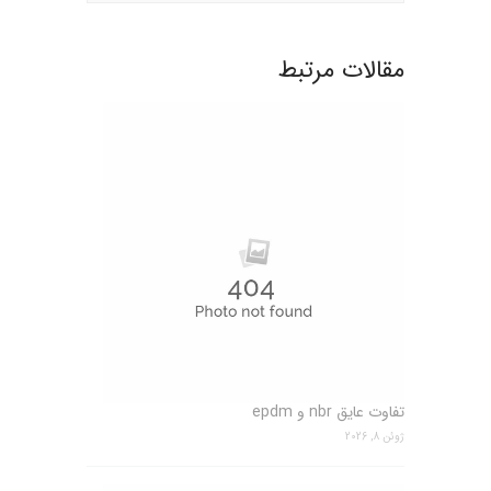
مقالات مرتبط
تفاوت عایق nbr و epdm
ژوئن 8, 2026