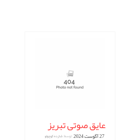
عایق صوتی تبریز
27 آگوست 2024
توسط:
شازده کوچولو