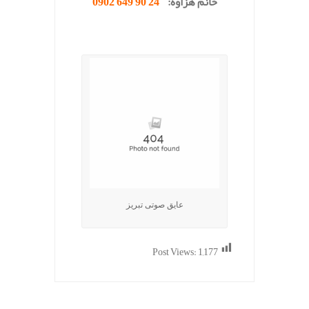
خانم هزاوه:
24 90 649 0902
عایق صوتی تبریز
Post Views:
1,177