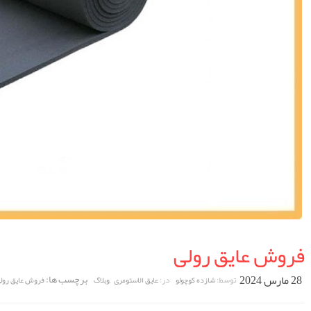
فروش عایق رولی
28 مارس 2024
,
برچسب ها:
توسط:
در:
شازده کوچولو
عایق الاستومری
وبلاگ
فروش عایق رول