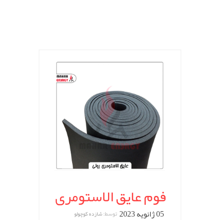
فوم عایق الاستومری
05 ژانویه 2023
توسط:
شازده کوچولو