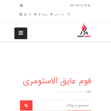
31 90 296 0912
ثبت نام
ورود
فوم عایق الاستومری
خانه
/
فوم عایق الاستومری