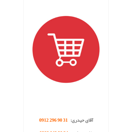
.
.
.
آقای حیدری:
31 90 296 0912