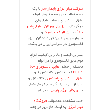
شرکت مهار انرژی پایدار ساز
با یک
دهه فعالیت در زمینه فروش انواع
عایق الاستومری و سایر عایق های
دیگر نظیر
عایق پلی یورتان
،
عایق پشم
سنگ
،
عایق الیاف سرامیک
و …
همواره جزو بهترین فروشندگان عایق
الاستومری در سراسر ایران می باشد.
بهترین قیمت و بالاترین کیفیت انواع
فوم عایق الاستومری را در انواع
مختلف از جمله :
عایق الاستومری K-
FLEX
( کی فلکس ، کافلکس ) – و
عایق الاستومری پافلکس
( pa-flex ) و
… را از ما و نمایندگی های فروش فعال
ما (
پایدار انرژی پارس
) بخواهید.
جهت مشاهده محصولات
فروشگاه
مهار انرژی
به لینک های زیر مراجعه