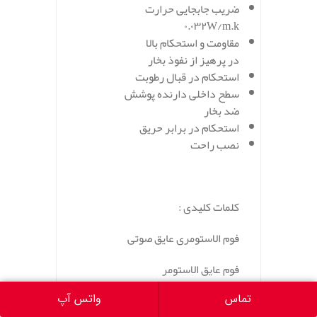
ضریب جابجایی حرارت
۰.۰۳۲W/m.k
مقاومت و استحکام بالا
در پرهیز از نفوذ بخار
استحکام در قبال رطوبت
سطح داخلی دارنده پوشش
ضد بخار
استحکام در برابر حریق
نصب راحت
کلمات کلیدی :
فوم الاستومری عایق صوتی
فوم عایق الاستومر
قیمت
فوم عایق الاستومری
تماس
واتس آپ