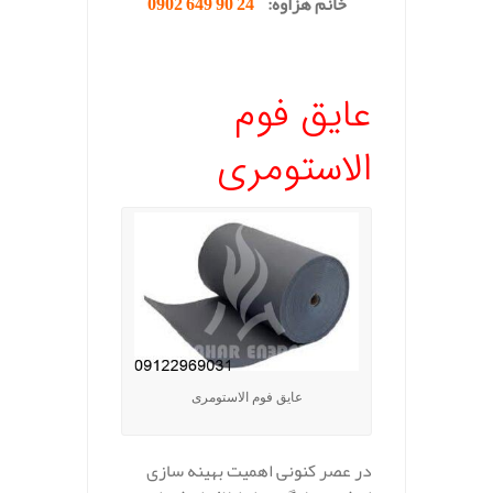
خانم هزاوه:
24 90 649 0902
.
عایق فوم
الاستومری
عایق فوم الاستومری
در عصر کنونی
اهمیت بهینه سازی