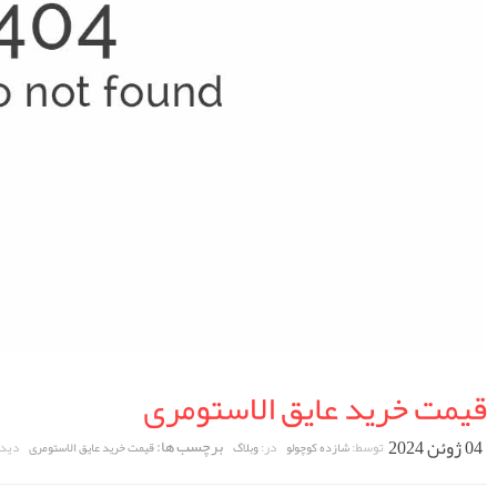
قیمت خرید عایق الاستومری
04 ژوئن 2024
برچسب ها:
توسط:
در:
دیدگ
شازده کوچولو
وبلاگ
قیمت خرید عایق الاستومری