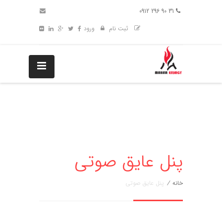
31 90 296 0912
ثبت نام
ورود
پنل عایق صوتی
خانه
/
پنل عایق صوتی