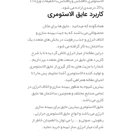
الاستومری کافلکس و پافلکس با تخفیفات ویژه 15
یا 20 درصدی اراده می شود.
کاربرد عایق الاستومری
همانگونه که میدانید ، عایق ها برای مثال
محصولاتی می باشند که به جهت بهینه سازی و
اتلاف انرژی و جذب رطوبت در بخش های متعدد یک
ساختمان به کار گرفته می شود.
در‌این مقاله از مهار انرژی تلاش گردیده تا با شرح
کاربرد های عایق در صنعت های متعدد بپردازیم ،
شما‌ را با مزیت های به کار گیری از عایق الاستومری
و تولید کننده الاستومری آشنا نماییم. پس ما را تا
انتهای مقاله همراهی کنید.
بهترین شیوه به منظور بهینه سازی و اتلاف انرژی در
تمامی صنایع مختلف و همچنین ساختمان ها عایق
کاری می باشد.
عایق الاستومری بهترین عایق برای بهینه سازی
انرژی می باشد و انواع عایق الاستومری حرارتی ،
رطوبتی ، صوتی و …. را می توان با اطمینان خاطر از
شرکت مهار انرژی ساز تهیه و خرید نماید.