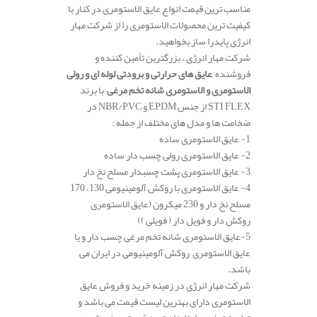
مناسب ترین قیمت انواع عایق الاستومری در کنار با
کیفیت ترین محصولات الاستومری را از شرکت مهار
انرژی پایدرا ساز بخواهید.
شرکت مهار انرژی ، بزرگترین تأمین کننده و
فروشنده
عایق های حرارتی و برودتی لوله ای و رولی
الاستومری و الاستومری شانه تخم مرغی
با برند
STI FLEX از جنس EPDM و NBR/PVC در
ضخامت ها و مدل های مختلف از جمله :
1- عایق الاستومری ساده
2- عایق الاستومری رولی چسب دار ساده
3- عایق الاستومری پشت چسبدار مسلح نخ دار
4- عایق الاستومری با روکش آلومینیومی 130، 170
مسلح نخ دار و 230 میکرون (عایق الاستومری
روکش دار و فویل دار ( فویلی ))
5-عایق الاستومری شانه تخم مرغی چسب دار و یا
عایق الاستومری روکش آلومینیومی در ایران می
باشد.
شرکت مهار انرژی در زمینه خرید و فروش عایق
الاستومری دارای بهترین لیست قیمت می باشد و