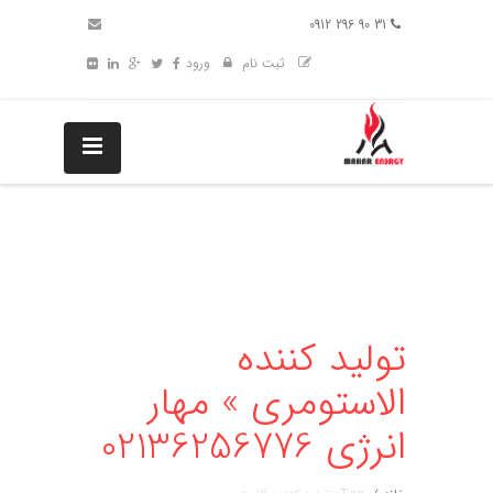
31 90 296 0912
ثبت نام
ورود
تولید کننده
الاستومری » مهار
انرژی 02136256776