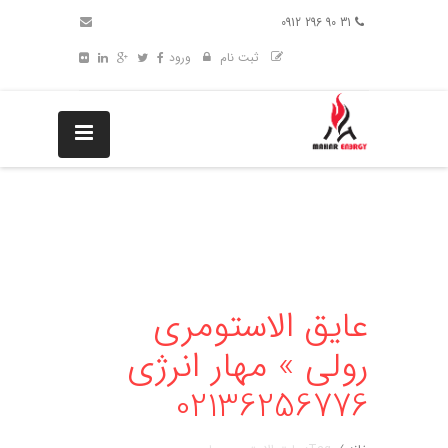
31 90 296 0912
ثبت نام
ورود
عایق الاستومری
رولی » مهار انرژی
02136256776