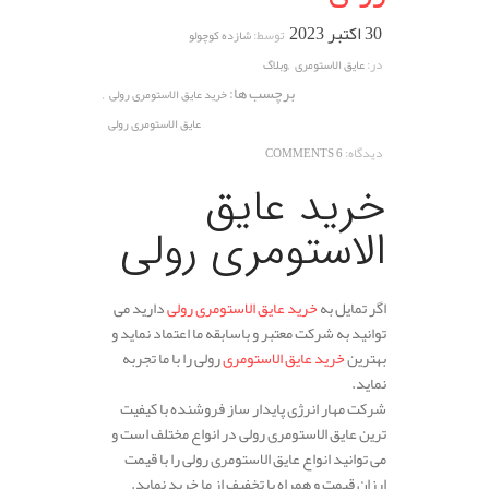
30 اکتبر 2023
توسط:
شازده کوچولو
,
در:
عایق الاستومری
وبلاگ
برچسب ها:
,
خرید عایق الاستومری رولی
عایق الاستومری رولی
دیدگاه:
6 COMMENTS
خرید عایق
الاستومری رولی
اگر تمایل به
خرید عایق الاستومری رولی
دارید می
توانید به شرکت معتبر و باسابقه ما اعتماد نماید و
بهترین
خرید عایق الاستومری
رولی را با ما تجربه
نماید.
شرکت مهار انرژی پایدار ساز فروشنده با کیفیت
ترین عایق الاستومری رولی در انواع مختلف است و
می توانید انواع عایق الاستومری رولی را با قیمت
ارزان قیمت و همراه با تخفیف از ما خرید نماید.