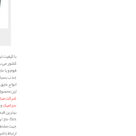
با کیفیت ت
کشور می ب
فوم و یا ع
جذب بسیار 
انواع عایق 
این محصول 
شرکت مهار 
سرامیک
و 
بهترین قیمت
pa-flex ) و … را از ما و نمایندگی های فروش فعال ما (
جهت مشاه
ارتباط باشی