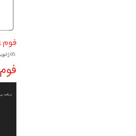
فوم ع
05 ژانویه 2023
فوم 
نمایشگر
ویدیو
دریافت پرونده: 9%84%D8%A7%D8%B3%D8%AA%D9%88%D9%85%D8%B1%DB%8C-%D9%82%DB%8C%D9%85%D8%AA.mp4?_=1