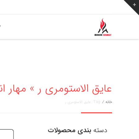
ص
عایق الاستومری ر » مهار انرژی 56776
خانه
/
Tag: عایق الاستومری ر
دسته
بندی محصولات