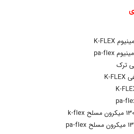
ی
 K-FLEX
 pa-flex
لی ترک
K-F