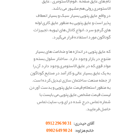
نام های عایق صفحه ، فوم الاستومری ، عایق
الاستومری رولی هم مشهور می باشد.
در واقع عایق پتویی بسیار سبک و بسیار انعطاف
پذیر است و عایق پتویی به منظور عایق کاری لوله
های گرم و سرد، انواع کانال های تهویه، تجهیزات
گوناگون مورد استفاده قرار می‌گیرد.
که عایق پتویی در اندازه ها و ضخامت های بسیار
متنوع در بازار وجود دارد. ساختار سلول بسته و
مواد قوی که در عایق الاستومری وجود دارد آن را
به یک عایق بسیار عالی و کارآمد در صنایع گوناگون
از جمله صنعت ساختمان سازی تبدیل کرده است.
به منظور استعلام قیمت عایق پتویی و بدست آوردن
لیست قیمت مشخص عایق پتویی می بایست با
شماره تماس درج شده در ای وب سایت تماس
حاصل فرمایید.
.
آقای حیدری:
31 90 296 0912
خانم هزاوه:
24 90 649 0902
.