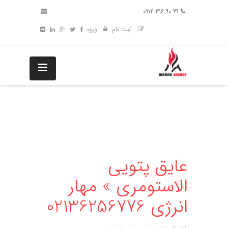
31 90 296 0912
ثبت نام
ورود
عایق پتویی
الاستومری » مهار
انرژی 02136256776