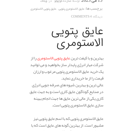
15 می 2023
توسط:
در:
شازده کوچولو
وبلاگ
برچسب ها:
,
عایق الاستومری پتویی
عایق پتویی الاستومری
دیدگاه:
4 COMMENTS
عایق پتویی
الاستومری
بهترین و با کیفت ترین
عایق پتویی الاستومری
را از
شرکت مهار انرژی پایدار ساز بخواهید و می توانید
یک خرید عایق الاستومری پتویی مرغوب و ارزان
قیمت را از ما خریداری نماید.
عالی ترین و بهترین شیوه های صرفه جویی انرژی
در صنایع گوناگون عایق کاری است و به جهت عایق
کاری یکی از عالی ترین عایق ها جهت انجام بهینه
سازی عایق الاستومری پتویی است.
عایق الاستومری پتویی که با اسم عایق پتویی نیز
مشهور است. از بهترین گونه های عایق است که با