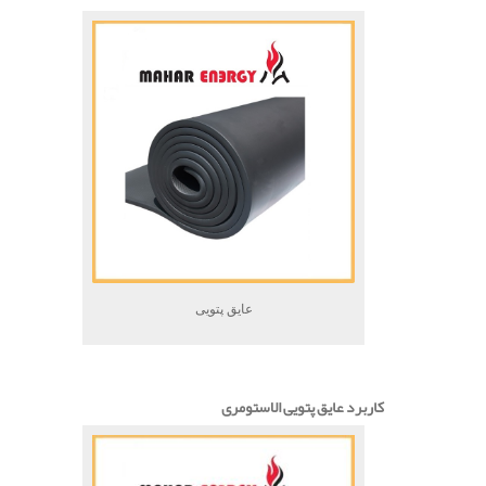
عایق پتویی
کاربرد عایق پتویی الاستومری