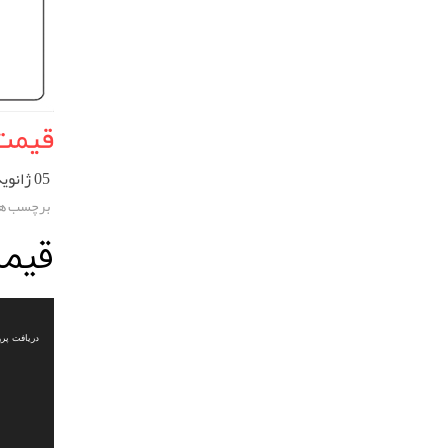
قیمت 
05 ژانویه 2023
برچسب ها
قیم
نمایشگر
ویدیو
دریافت پرونده: s/2022/12/%D8%AC%D8%AF%DB%8C%D8%AF%D8%AF.mp4?_=1