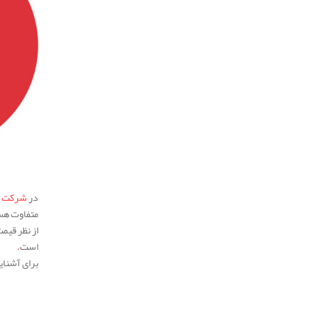
.
در
شرکت مه
متفاوت هس
است
.
برای آشنای
.