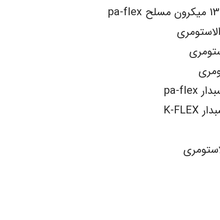
الاستومری
ستومری
ومری
pa-fl
K-FLE
استومری