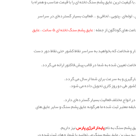
د با کیفیت ترین عایق پشم سنگ تخته ای را با قیمت مناسب و همراه با
لوله‌ای ، پتویی ، لحافی و … فعالیت بسیار گسترده‌ای در سراسر
مت های گوناگون از جمله :
عایق پشم سنگ تخته ای ۵ سانت
،
عایق
دار و ضخامت که بخواهید به سراسر نقاط کشور حتی نقاط دور دست
مت تعیین شده به شما در قالب پیش فاکتور ارائه می گردد.
بارگیری و به سرعت برای شما ارسال می گردد.
کشور طی دو روز کاری تحویل داده می شود.
 سابقه معتبر ثبت شده ما هرگونه عایق پشم سنگ و سایر عایق های
ایق پشم سنگ به نام
پایدار انرژی پارس
نیز داریم.
 بهترین عایق پشم سنگ می توانید با شماره های ثبت شده در