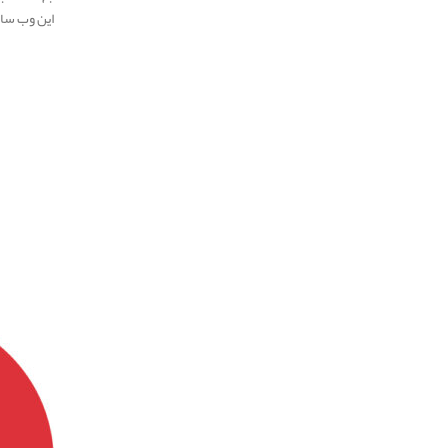
این وب سای
.