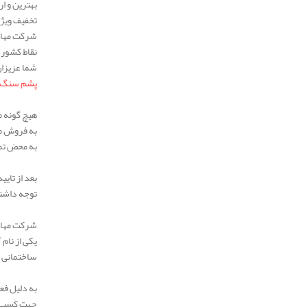
بهترین و ار
تخفیف ویژه 
شرکت مهار 
نقاط کشور 
شما عزیزان
پشم سنگ تخته 
هیچ گونه م
به فروش م
به محض تما
بعد از تای
توجه داشته
شرکت مهار انرژی پایدار ساز با بیش از 
یکی از نام
ساختمانی ر
به دلیل فع
جهت کسب ا