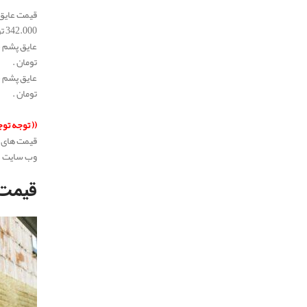
342.000 تومان .
تومان .
تومان .
(( توجه توج
قیمت های د
وب سایت د
قیمت 