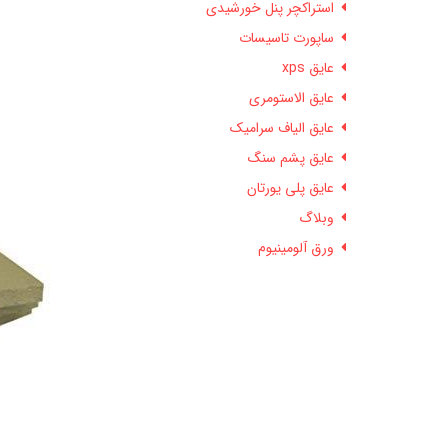
استراکچر پنل خورشیدی
ساپورت تاسیسات
عایق xps
عایق الاستومری
عایق الیاف سرامیک
عایق پشم سنگ
عایق پلی یورتان
وبلاگ
ورق آلومینیوم