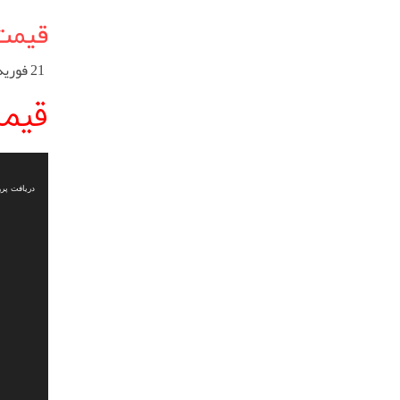
قیمت
21 فوریه 2023
قیم
نمایشگر
ویدیو
دریافت پرونده: ds/2022/12/%D8%AC%D8%AF%DB%8C%D8%AF-1.mp4?_=1