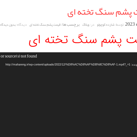
 پشم سنگ تخته ای
برچسب ها:
توسط:
در:
دیدگاه:
شازده کوچولو
وبلاگ
قیمت پشم سنگ تخته ای
بدون دیدگاه
ت پشم سنگ تخته ای
or source(s) not found
http://mahareng.ir/wp-content/uploa