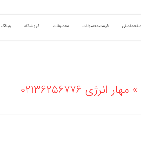
فحه اصلی
قیمت محصولات
محصولات
فروشگاه
وبلاگ
رژی 02136256776