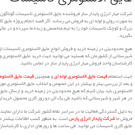
شرکت مهار انرژی پایدار ساز فروشنده عایق الاستومری تاسیسات گوناگون 
به صورت رولی و لوله ای به فروش می رساند. اگر قصد انجام پروژه عایق کا
بزرگ و کوچک تاسیسات خود را به تیم متخصص و زبده ما سپرده و در عالی ت
بگیرید.
هیچ محدودیتی در زمینه خرید و فروش انواع عایق الاستومری تاسیسات از
شهرستانی از کشورمان که هستید می توانید جهت خرید عایق الاستومری و 
کارشناسان واحد فروش مهار انرژی پایدار ساز در تماس باشید.
جهت استعلام
قیمت عایق الاستومری لوله ای
و همچنین
قیمت عایق الاستوم
و بعد از بررسی بهتر و بیشتر در این خصوص و انتخاب عایق الاستومری مور
الاستومری باید بیان کنیم که هیچ محدودیتی در زمینه خرید و ارسال عایق
در هر شهر و شهرستانی که باشید طی یک الی دو روز کاری محصول خریدار
به دلیل گستردگی فعالیت ما در سراسر نقاط کشور شرکت ما دارای نمایند
فروش ما
شرکت پایدار انرژی پارس
است. به منظور کسب اطلاعات بیشتر در
عایق کاری تاسیسات می توانید طی ساعت ها و روزهای اداری با کارشناسان 