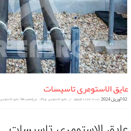
عایق الاستومری تاسیسات
02 آوریل 2024
,
برچسب ها:
توسط:
در:
شازده کوچولو
عایق الاستومری
وبلاگ
عایق الاستومری
عایق الاستومری تاسیسات