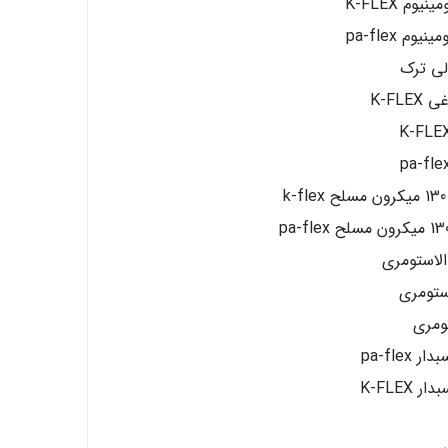
م K-FLEX
 pa-flex
لی ترک
K-FL
 الاستومری
استومری
ومری
pa-fl
K-FLE