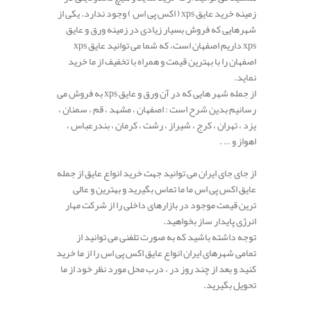
زمینه خرید عایق xps ( اکس پی اس ) وجود ندارد. یکی از
شهرهایی که فروش بسیار زیادی در زمینه ورق و عایق
xps داریم اصفهان است، که شما می توانید عایق xps
اصفهان را با بهترین قیمت و همراه با تخفیف از ما خرید
نماید.
از جمله شهر هایی که در آن ورق و عایق xps به فروش می
رسانیم بدین شرح است : اصفهان ، مشهد ، قم ، سمنان ،
یزد ، تهران ، کرج ، شیراز ، رشت ، کرمان ، بندرعباس ،
اهواز و … .
از جای جای ایران می توانید جهت خرید انواع عایق از جمله
عایق اکس پی اس ما ما تماس بگیرید و بهترین و عالی
ترین قیمت موجود در بازارهای داخلی را از شرکت مهار
انرژی پایدار ساز بخواهید.
توجه داشته باشید که به صورت تلفنی می توانید از
تمامی شهرهای ایران انواع عایق اکس پی اس را از ما خرید
کنید و بعد از چند روز در ، درب محل مورد نظر خود از ما
تحویل بگیرید.