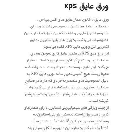
ورق عایق xps
ورق عایق XPSو یا همان عایق های اکس پی اس ،
جدیدترین عایق ساختمان محسوب می شوند و دارای
خصوصیات ویژه ای می باشند، که این عایق فقط دارای این
خصوصیات می باشد. به ورق های پلی استایرن ، عایق
اکس پی اس و ورق عایق XPS گفته می شود.
این ورق های XPS به منظور عایق کاری نمودن همه ی
ساختمان ها و صنایع گوناگون بسیار مورد استفاده قرار
می گرد. این عایق دوست دار محیط زیست است و اصلا به
محیط زیست هیچ آسیبی نمی رساند. ورق عایق XPS به
دلیل خصوصیت های منحصر به فردی که دارد در صنایع
ساختمان سازی بسیار مورد استفاده قرار می گیرد و این
عایق اغلب جایگذین عایق پشم سنگ ، یونولیت، و یا پشم
شیشه است.
از جهت ویژگی های شیمیایی پلی استابرن دارای عنصرهای
کربن و هیدروژن است. نخستین بار پلی استایرن به
وسیله ای سایمون در قرن 18 کشف گردید. در سال
1951 یک شرکت به تولید این عایق به شکل بسیار زیاد