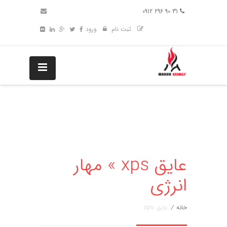
31 90 296 0912
ثبت نام
ورود
عایق xps » مهار
انرژی
خانه
/
عایق xps