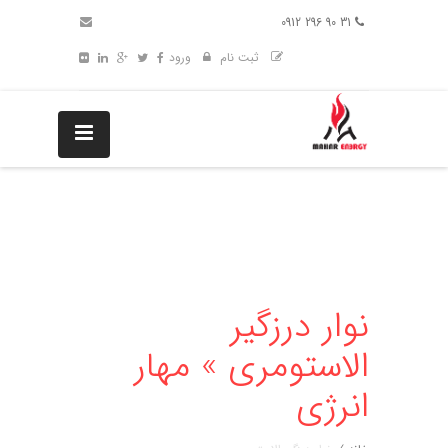
31 90 296 0912
ثبت نام
ورود
نوار درزگیر
الاستومری » مهار
انرژی