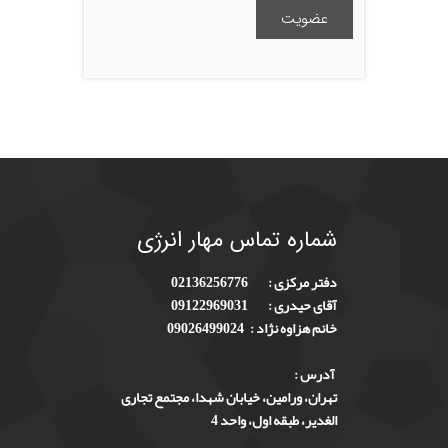
عضویت
شماره
تماس مهار انرژی
دفتر مرکزی :
02136256776
آقای حیدری :
09122969031
خانم هزاوه نژاد :
09026499024
آدرس :
تهران، ورامین، خیابان شهدا، مجتمع تجاری
الغدیر، طبقه اول، واحد 4