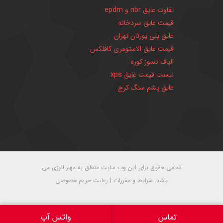
تفاوت عایق nbr و epdm
قیمت عایق سردخانه
عایق پلی یورتان تهران
قیمت عایق الاستومری کافلکس
الیاف نسوز کوره
لیست قیمت عایق xps
عایق پشم سنگ کرج
تمامی حقوق برای این وب سایت متعلق به مهار انرژی می
باشد.
شرایط و مقررات
|
رعایت حریم خصوصی
تماس
واتس آپ