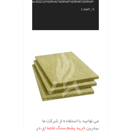
content/uploads/2022/12/%D8%AC%D8%AF%DB%8C%D8%AF-
1.mp4?_=1
.
می توانید با استفاده از شرکت ما
بهترین
خرید پشم سنگ تخته ای
در