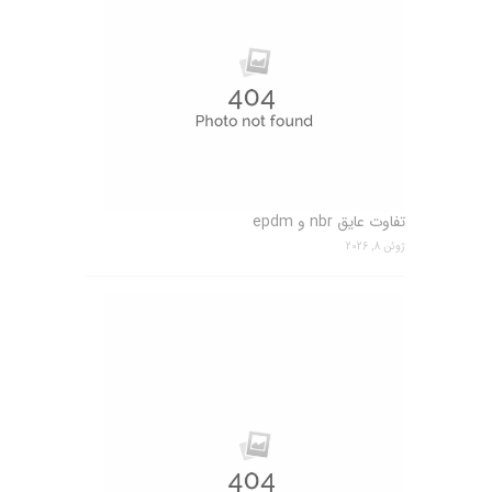
تفاوت عایق nbr و epdm
ژوئن 8, 2026