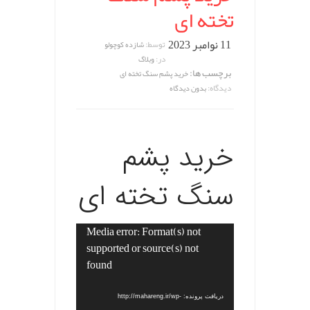
تخته ای
11 نوامبر 2023
توسط:
شازده کوچولو
در:
وبلاگ
برچسب ها:
خرید پشم سنگ تخته ای
دیدگاه:
بدون دیدگاه
خرید پشم
سنگ تخته ای
Media error: Format(s) not
نمایشگر
supported or source(s) not
ویدیو
found
دریافت پرونده: http://mahareng.ir/wp-