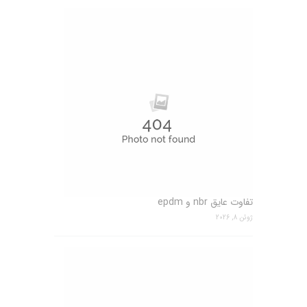
تفاوت عایق nbr و epdm
ژوئن 8, 2026