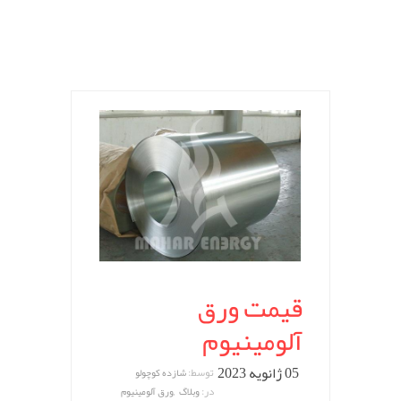
قیمت ورق
آلومينيوم
05 ژانویه 2023
توسط:
شازده کوچولو
,
در:
وبلاگ
ورق آلومینیوم