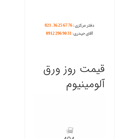
.
.
دفتر مرکزی :
76 67 25 36 – 021
آقای حیدری:
31 90 296 0912
.
.
.
قیمت روز ورق
آلومينيوم