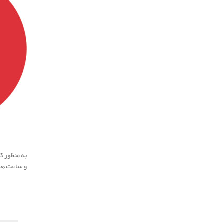
به منظور ک
و ساعت ها
.
.