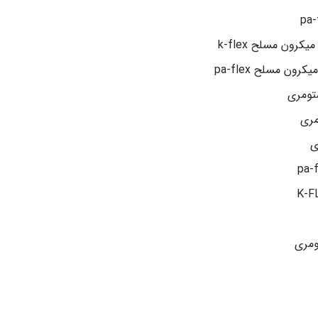
ستومری
مری
ی
ومری