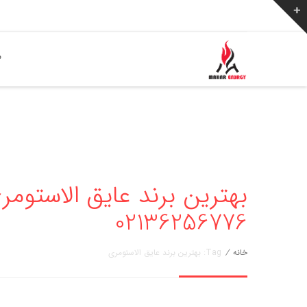
ص
بهترین برند عایق الاستومر
02136256776
خانه
/
Tag: بهترین برند عایق الاستومری