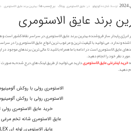
,
برچسب ها:
توسط:
در:
د
شازده کوچولو
عایق الاستومری
وبلاگ
بهترین برند عایق الاستومری
ین برند عایق الاستومری
انرژی پایدار ساز فروشنده بهترین برند عایق الاستومری در سراسر نقاط کشور است و هی
اشته و ندارد. می توانید با کیفیت ترین و مرغوب ترین انواع عایق الاستومری را در سرا
های عایق الاستومری است در ادامه با ما همراه باشید تا عالی ترین برندهای موجود در این 
مورد نظر خود را انجام دهید.
ه
خرید اینترنتی عایق الاستومری
دارید می توانید از طریق لینک های درج شده به صورت آن
ام دهید.
الاستومری رولی با روکش آلومینیوم -FLEX
الاستومری رولی با روکش آلومینیوم a-flex
خرید عایق الاستومری رولی 
عایق الاستومری شانه تخم مرغی K-FLEX
عایق الاستومری لوله ای K-FLEX