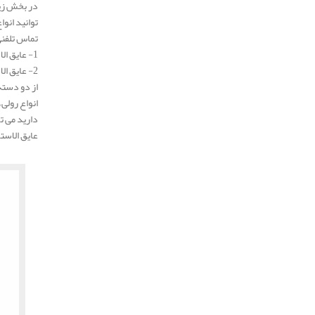
در بخش زیر
توانید انوا
تماس تلفنی
1- عایق الاستومری K-Flex ( کی فلکس – کافلکس )
2- عایق الاستومری Super-Flex ( سوپرفلکس )
انواع رولی
دارید می ت
عایق الاست
.