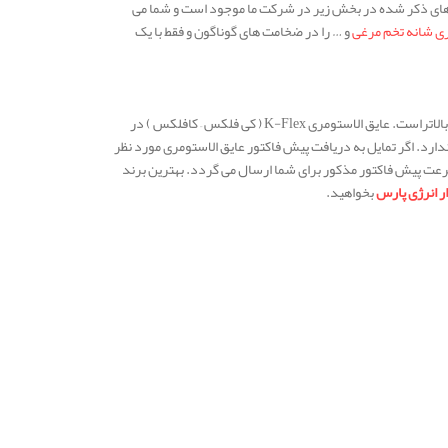
ندهای ذکر شده در بخش زیر در شرکت ما موجود است و شما می
ری شانه تخم مرغی
و … را در ضخامت های گوناگون و فقط با یک
از دو دسته ذکر شده قیمت عایق الاستومری K-Flex ( کی فلکس – کافلکس ) بیشتر و کیفیت آن نیز بالاتراست. عایق الاستومری K-Flex ( کی فلکس – کافلکس ) در
دارد. اگر تمایل به دریافت پیش فاکتور عایق الاستومری مورد نظر
عت پیش فاکتور مذکور برای شما ارسال می گردد. بهترین برند
ار انرژی پارس
بخواهید.