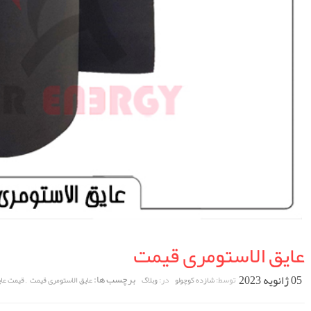
عایق الاستومری قیمت
05 ژانویه 2023
برچسب ها:
,
توسط:
در:
شازده کوچولو
وبلاگ
عایق الاستومری قیمت
قیمت عای