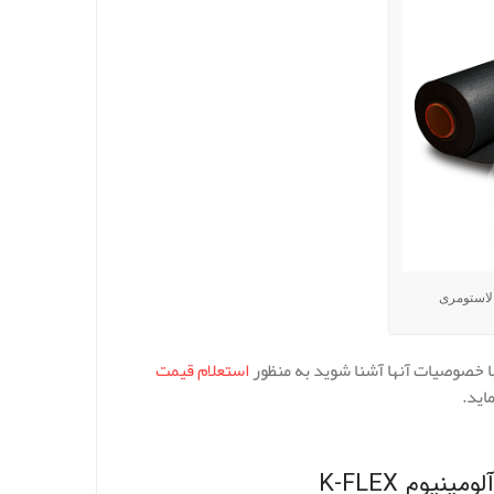
لاستومری
ا خصوصیات آنها آشنا شوید به منظور
استعلام قیمت
اید.
یوم K-FLEX