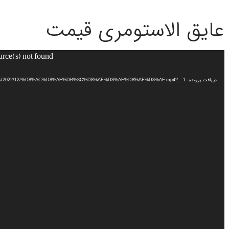
عایق الاستومری قیمت
urce(s) not found
نمایشگر
ویدیو
دریافت پرونده: http://mahareng.ir/wp-content/uploads/2022/12/%D8%AC%D8%AF%DB%8C%D8%AF%D8%AF%D8%AF%D8%AF.mp4?_=1