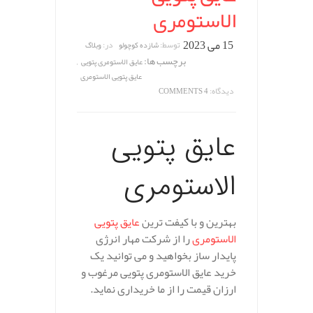
الاستومری
15 می 2023
توسط:
در:
شازده کوچولو
وبلاگ
برچسب ها:
,
عایق الاستومری پتویی
عایق پتویی الاستومری
دیدگاه:
4 COMMENTS
عایق پتویی
الاستومری
بهترین و با کیفت ترین
عایق پتویی
الاستومری
را از شرکت مهار انرژی
پایدار ساز بخواهید و می توانید یک
خرید عایق الاستومری پتویی مرغوب و
ارزان قیمت را از ما خریداری نماید.