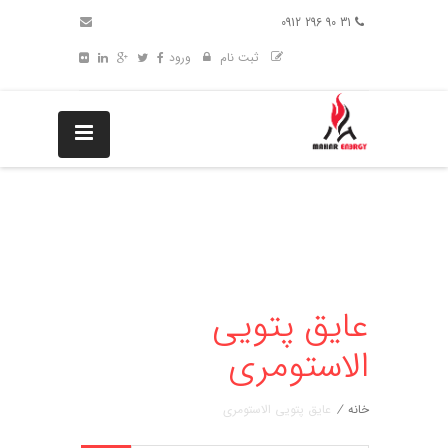
31 90 296 0912
ثبت نام
ورود
عایق پتویی
الاستومری
خانه
/
عایق پتویی الاستومری