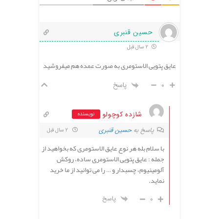
حسین قنبری
2 سال قبل
عایق پتویی الاستومری به صورت عمده هم میفروشید
0
پاسخ
شازده کوچولو
نویسنده
پاسخ به
حسین قنبری
2 سال قبل
با سلام بله هر نوع عایق الاستومری که بخواهید از
جمله : عایق پتویی الاستومری ساده، روکش
آلومینیوم، چسبدار و … را می توانید از ما خرید
نماید.
0
پاسخ