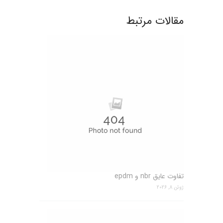
مقالات مرتبط
تفاوت عایق nbr و epdm
ژوئن 8, 2026