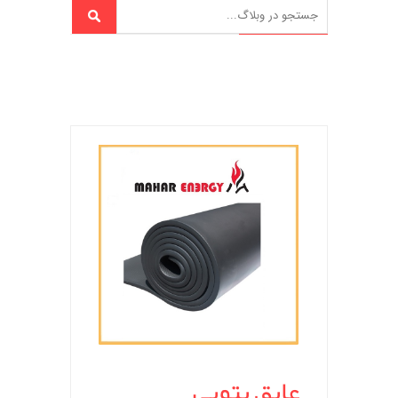
عایق پتویی