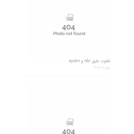
تفاوت عایق nbr و epdm
ژوئن 8, 2026