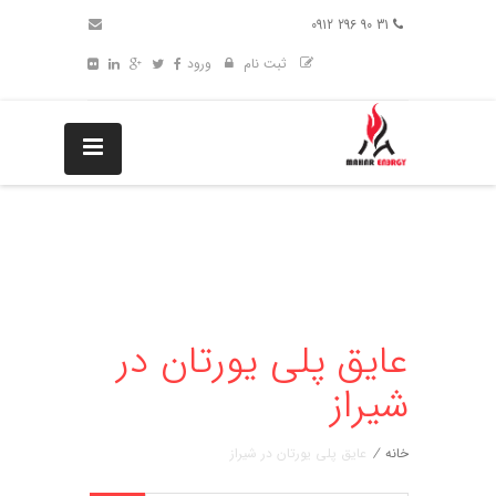
31 90 296 0912
ثبت نام
ورود
عایق پلی یورتان در
شیراز
خانه
/
عایق پلی یورتان در شیراز