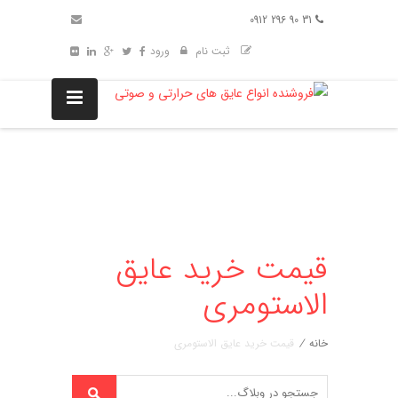
31 90 296 0912
ثبت نام
ورود
قیمت خرید عایق
الاستومری
خانه
/
قیمت خرید عایق الاستومری