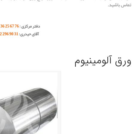
تماس باشید.
.
دفتر مرکزی :
76 67 25 36 – 021
آقای حیدری:
31 90 296 0912
.
.
ورق آلومینیوم